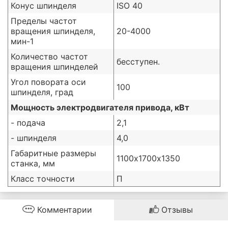
Конус шпинделя
ISO 40
Пределы частот
вращения шпинделя,
20-4000
мин-1
Количество частот
бесступен.
вращения шпинделей
Угол повората оси
100
шпинделя, град
Мощность электродвигателя привода, кВт
- подача
2,1
- шпинделя
4,0
Габаритные размеры
1100х1700х1350
станка, мм
Класс точности
П
Комментарии
Отзывы